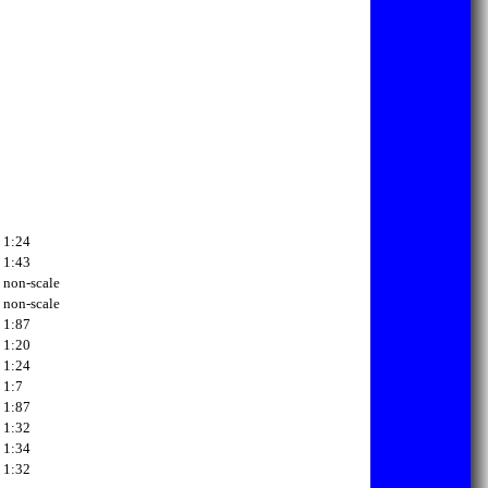
1:24
1:43
non-scale
non-scale
1:87
1:20
1:24
1:7
1:87
1:32
1:34
1:32