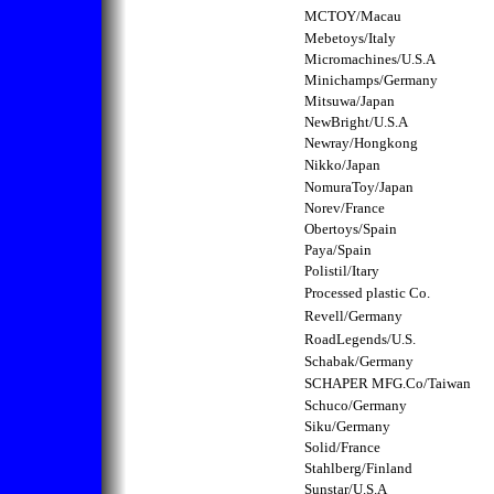
MC
TOY/Macau
Mebetoys/Italy
Micromachines/U.S.A
Minichamps/Germany
Mitsuwa/Japan
NewBright/U.S.A
Newray/Hongkong
Nikko/Japan
NomuraToy/Japan
Norev/France
Obertoys/Spain
Paya/Spain
Polistil/Itary
Processed
plastic
Co.
Revell/Germany
RoadLegends/U.S.
Schabak/Germany
SCHAPER
MFG.Co/Taiwan
Schuco/Germany
Siku/Germany
Solid/France
Stahlberg/Finland
Sunstar/U.S.A