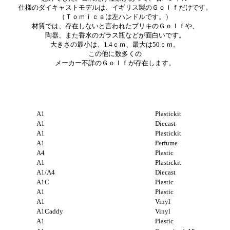
仕様のダイキャストモデルは、イギリス製のＧｏｌｆだけです。
（Ｔｏｍｉｃａは左ハンドルです。）
材質では、存在しないと言われたブリキのＧｏｌｆや、
陶器、また香水のガラス瓶などが面白いです。
大きさの最小は、1.4ｃｍ、最大は50ｃｍ。
この他に数多くの
メーカー不詳のＧｏｌｆが存在します。
A1
Plastickit
A1
Diecast
A1
Plastickit
A1
Perfume
A4
Plastic
A1
Plastickit
A1/A4
Diecast
A1C
Plastic
A1
Plastic
A1
Vinyl
A1Caddy
Vinyl
A1
Plastic