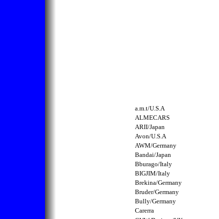
a.m.t/U.S.A
ALMECARS
ARII/Japan
Avon/U.S.A
AWM/Germany
Bandai/Japan
Bburago/Italy
BIGJIM/Italy
Brekina/Germany
Bruder/Germany
Bully/Germany
Carerra