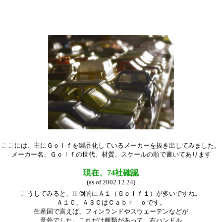
ここには、主にＧｏｌｆを製品化しているメーカーを抜き出してみました。
メーカー名、Ｇｏｌｆの世代、材質、スケールの順で書いてあります
現在、74社確認
(as of 2002.12.24)
こうしてみると、圧倒的にＡ１（Ｇｏｌｆ１）が多いですね。
Ａ１Ｃ、Ａ３ＣはＣａｂｒｉｏです。
生産国で言えば、フィンランドやスウェーデンなどが
意外でした。これだけ種類があって、右ハンドル