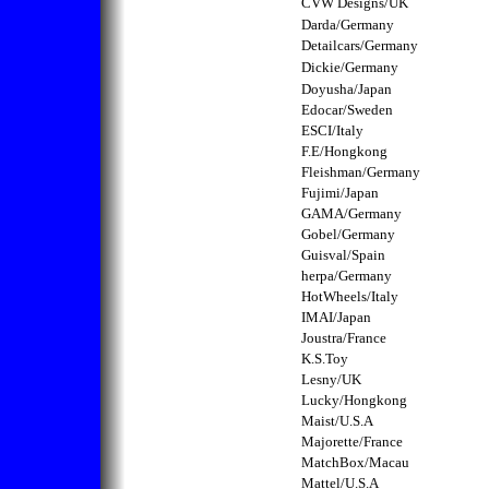
CVW
Designs/UK
Darda/Germany
Detailcars/Germany
Dickie/Germany
Doyusha/Japan
Edocar/Sweden
ESCI/Italy
F.E/Hongkong
Fleishman/Germany
Fujimi/Japan
GAMA/Germany
Gobel/Germany
Guisval/Spain
herpa/Germany
HotWheels/Italy
IMAI/Japan
Joustra/France
K.S.Toy
Lesny/UK
Lucky/Hongkong
Maist/U.S.A
Majorette/France
MatchBox/Macau
Mattel/U.S.A