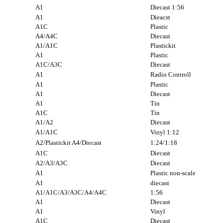
A1
Diecast
1:56
A1
Dieacst
A1C
Plastic
A4/A4C
Diecast
A1/A1C
Plastickit
A1
Plastic
A1C/A3C
Diecast
A1
Radio
Controll
A1
Plastic
A1
Diecast
A1
Tin
A1C
Tin
A1/A2
Diecast
A1/A1C
Vinyl
1:12
A2/Plastickit
A4/Diecast
1:24/1:18
A1C
Diecast
A2/A3/A3C
Diecast
A1
Plastic
non-scale
A1
diecast
A1/A1C/A3/A3C/A4/A4C
1:56
A1
Diecast
A1
Vinyl
A1C
Diecast